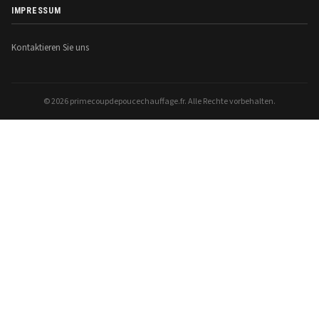
IMPRESSUM
Kontaktieren Sie uns
© 2026 primecoupdepoucechauffage.fr. Alle Rechte vorbehalten.