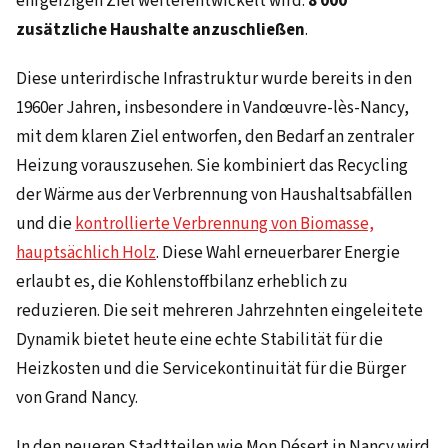
ehrgeizigen Ziel weiterentwickelt wird:
8 000
zusätzliche Haushalte anzuschließen
.
Diese unterirdische Infrastruktur wurde bereits in den
1960er Jahren, insbesondere in Vandœuvre-lès-Nancy,
mit dem klaren Ziel entworfen, den Bedarf an zentraler
Heizung vorauszusehen. Sie kombiniert das Recycling
der Wärme aus der Verbrennung von Haushaltsabfällen
und die
kontrollierte Verbrennung von Biomasse,
hauptsächlich Holz
. Diese Wahl erneuerbarer Energie
erlaubt es, die Kohlenstoffbilanz erheblich zu
reduzieren. Die seit mehreren Jahrzehnten eingeleitete
Dynamik bietet heute eine echte Stabilität für die
Heizkosten und die Servicekontinuität für die Bürger
von Grand Nancy.
In den neueren Stadtteilen wie Mon Désert in Nancy wird