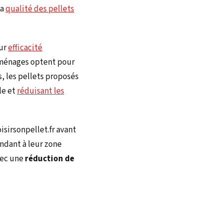
la
qualité des pellets
eur
efficacité
s ménages optent pour
 les pellets proposés
le et
réduisant les
isirsonpellet.fr avant
ondant à leur zone
vec une
réduction de