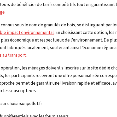
rs de bénéficier de tarifs compétitifs tout en garantissant 
age
.
 connus sous le nom de granulés de bois, se distinguent par l
aible impact environnemental
. En choisissant cette option, le
plus économique et respectueux de l’environnement. De plus,
sont fabriqués localement, soutenant ainsi l’économie régiona
s au transport
.
 opération, les ménages doivent s’inscrire sur le site dédié cho
rits, les participants recevront une offre personnalisée corresp
proche permet de garantir une livraison rapide et efficace, a
r les souscripteurs.
 sur choisirsonpellet.fr
fs préférentiels avec les fournisseurs