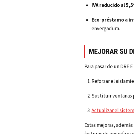
IVA reducido al 5,
Eco-préstamo a in
envergadura.
MEJORAR SU D
Para pasar de un DRE E 
Reforzar el aislami
Sustituir ventanas 
Actualizar el siste
Estas mejoras, además 
facturas de energía y 