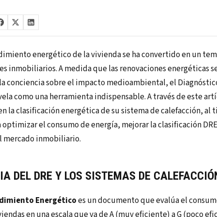
dimiento energético de la vivienda se ha convertido en un tema
res inmobiliarios. A medida que las renovaciones energéticas s
e la conciencia sobre el impacto medioambiental, el Diagnóst
vela como una herramienta indispensable. A través de este art
en la clasificación energética de su sistema de calefacción, a
a optimizar el consumo de energía, mejorar la clasificación DR
l mercado inmobiliario.
IA DEL DRE Y LOS SISTEMAS DE CALEFACCIÓ
ndimiento Energético
es un documento que evalúa el consumo
viviendas en una escala que va de A (muy eficiente) a G (poco ef