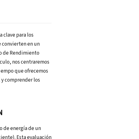
 clave para los
e convierten en un
ico de Rendimiento
ículo, nos centraremos
l tiempo que ofrecemos
E y comprender los
N
 de energía de un
iciente). Esta evaluación