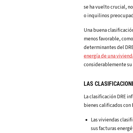
se ha vuelto crucial, n
o inquilinos preocupa
Una buena clasificació
menos favorable, como 
determinantes del DRE 
energía de una viviend
considerablemente su 
LAS CLASIFICACION
La clasificación DRE in
bienes calificados con
Las viviendas clas
sus facturas energé