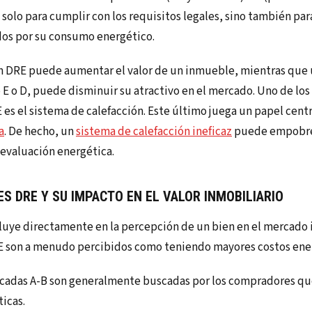
o solo para cumplir con los requisitos legales, sino también pa
dos por su consumo energético.
n DRE puede aumentar el valor de un inmueble, mientras que u
E o D, puede disminuir su atractivo en el mercado. Uno de los
es el sistema de calefacción. Este último juega un papel cent
a
. De hecho, un
sistema de calefacción ineficaz
puede empobr
evaluación energética.
ES DRE Y SU IMPACTO EN EL VALOR INMOBILIARIO
fluye directamente en la percepción de un bien en el mercado i
 E son a menudo percibidos como teniendo mayores costos ene
ificadas A-B son generalmente buscadas por los compradores q
ticas.