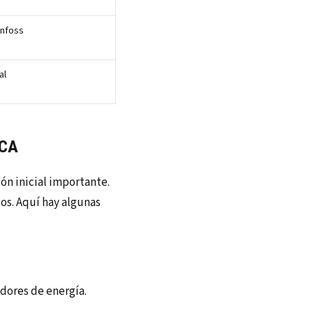
anfoss
al
ICA
ón inicial importante.
os. Aquí hay algunas
dores de energía.