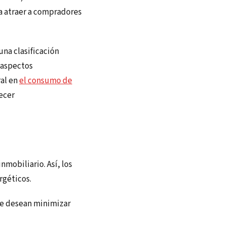
ra atraer a compradores
na clasificación
 aspectos
ral en
el consumo de
ecer
nmobiliario. Así, los
rgéticos.
ue desean minimizar