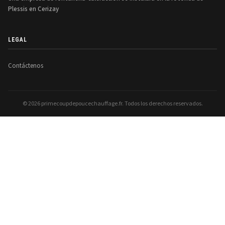
Plessis en Cerizay
LEGAL
Contáctenos
© 2026 primecoupdepoucechauffage.fr. Todos los derechos reservados.