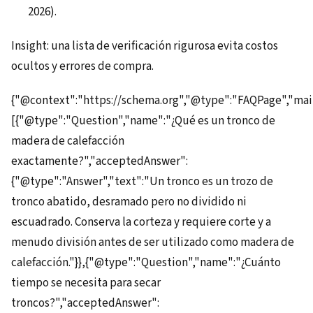
2026).
Insight: una lista de verificación rigurosa evita costos
ocultos y errores de compra.
{"@context":"https://schema.org","@type":"FAQPage","mai
[{"@type":"Question","name":"¿Qué es un tronco de
madera de calefacción
exactamente?","acceptedAnswer":
{"@type":"Answer","text":"Un tronco es un trozo de
tronco abatido, desramado pero no dividido ni
escuadrado. Conserva la corteza y requiere corte y a
menudo división antes de ser utilizado como madera de
calefacción."}},{"@type":"Question","name":"¿Cuánto
tiempo se necesita para secar
troncos?","acceptedAnswer":