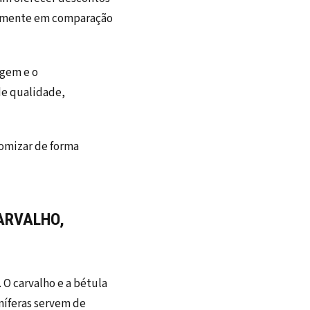
tivamente em comparação
agem e o
e qualidade,
nomizar de forma
ARVALHO,
O carvalho e a bétula
níferas servem de