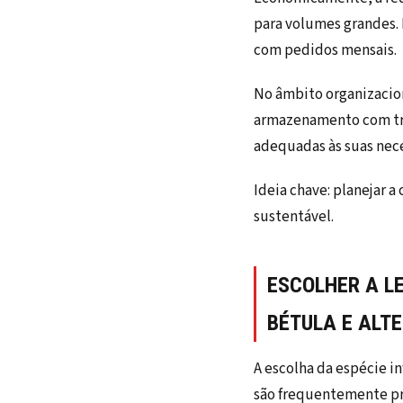
para volumes grandes. 
com pedidos mensais.
No âmbito organizacion
armazenamento com tr
adequadas às suas nec
Ideia chave: planejar
sustentável.
ESCOLHER A L
BÉTULA E ALT
A escolha da espécie i
são frequentemente pre