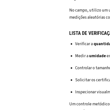
No campo, utilizo um u
medições aleatórias co
LISTA DE VERIFICA
Verificar a
quantid
Medir a
umidade
em
Controlar o tamanh
Solicitar os certifi
Inspecionar visualm
Um controle metódico 