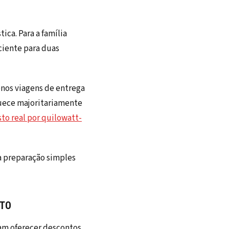
ca. Para a família
ciente para duas
nos viagens de entrega
quece majoritariamente
to real por quilowatt-
a preparação simples
ETO
am oferecer descontos