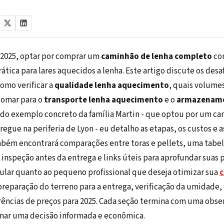
 2025, optar por comprar um
caminhão de lenha completo
con
tica para lares aquecidos a lenha. Este artigo discute os desaf
omo verificar a
qualidade lenha aquecimento
, quais volumes
tomar para o
transporte lenha aquecimento
e o
armazename
s do exemplo concreto da família Martin - que optou por um ca
egue na periferia de Lyon - eu detalho as etapas, os custos e 
bém encontrará comparações entre toras e pellets, uma tabela
inspeção antes da entrega e links úteis para aprofundar suas p
cular quanto ao pequeno profissional que deseja otimizar sua
c
 preparação do terreno para a entrega, verificação da umidade,
ncias de preços para 2025. Cada seção termina com uma obser
omar uma decisão informada e econômica.