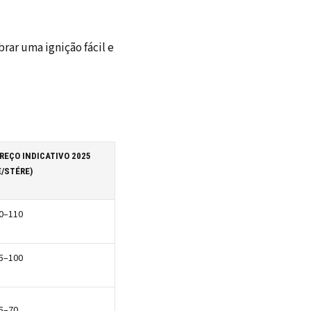
rar uma ignição fácil e
REÇO INDICATIVO 2025
€/STÉRE)
0–110
5–100
5–70