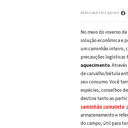
PARTILHAR ESTE ARTIGO
No meio do inverno de
solução econômica e prá
um caminhão inteiro, c
precauções logísticas 
aquecimento
. Atravé
de carvalho/bétula entr
seu consumo. Você tam
espécies, conselhos de 
destina tanto ao parti
caminhão completo
:
armazenamento e referê
do campo, útil para t