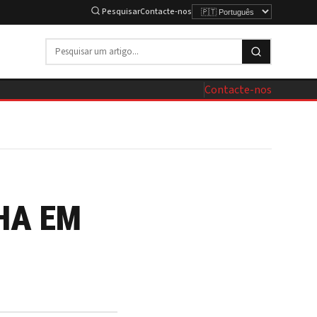
Pesquisar
Contacte-nos
Contacte-nos
M
HA EM