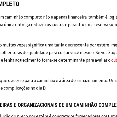
MPLETO
m caminhão completo não é apenas financeira: também é logísti
 única entrega reduziu os custos e garantiu uma reserva sufi
muitas vezes significa uma tarifa decrescente por estére, me
scolher toras de qualidade para cortar você mesmo. Se você a
de lenha aquecimento torna-se determinante para avaliar o
cus
ique o acesso para o caminhão e a área de armazenamento. Um
 e complicações no dia D.
EIRAS E ORGANIZACIONAIS DE UM CAMINHÃO COMPL
ução do preço por estére é concreta: os fornecedores costum