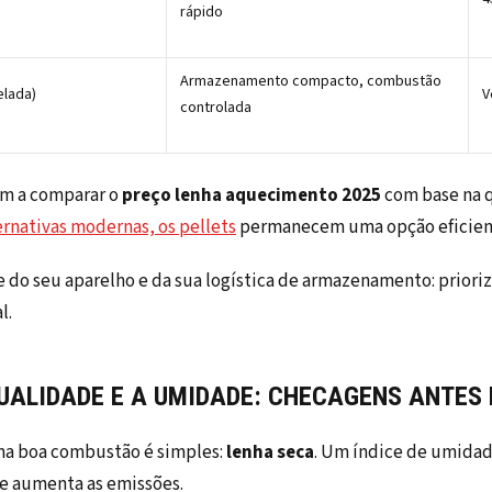
rápido
Armazenamento compacto, combustão
elada)
V
controlada
am a comparar o
preço lenha aquecimento 2025
com base na q
ernativas modernas, os pellets
permanecem uma opção eficient
e do seu aparelho e da sua logística de armazenamento: priori
l.
QUALIDADE E A UMIDADE: CHECAGENS ANTES
uma boa combustão é simples:
lenha seca
. Um índice de umidad
e aumenta as emissões.