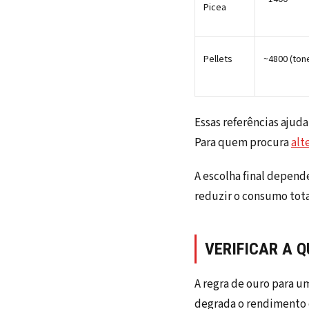
Picea
Pellets
~4800 (ton
Essas referências ajud
Para quem procura
alt
A escolha final depend
reduzir o consumo tota
VERIFICAR A 
A regra de ouro para 
degrada o rendimento 