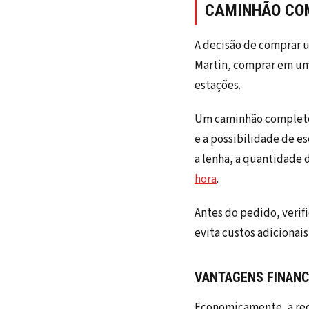
CAMINHÃO CO
A decisão de comprar u
Martin, comprar em uma
estações.
Um caminhão completo 
e a possibilidade de e
a lenha, a quantidade 
hora
.
Antes do pedido, verif
evita custos adicionais
VANTAGENS FINANC
Economicamente, a red