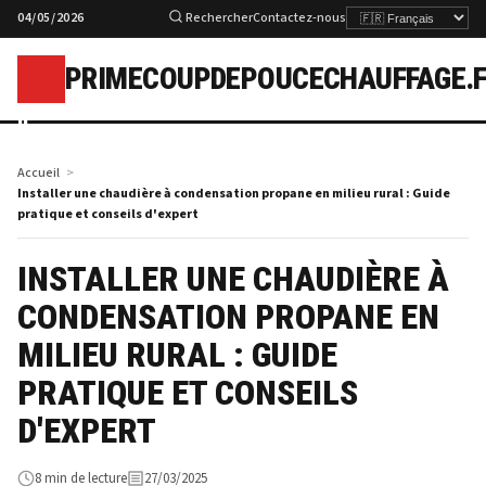
04/05/2026
Rechercher
Contactez-nous
PRIMECOUPDEPOUCECHAUFFAGE.
p
Accueil
Installer une chaudière à condensation propane en milieu rural : Guide
pratique et conseils d'expert
INSTALLER UNE CHAUDIÈRE À
CONDENSATION PROPANE EN
MILIEU RURAL : GUIDE
PRATIQUE ET CONSEILS
D'EXPERT
8 min de lecture
27/03/2025