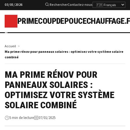
03/05/2026
Rechercher
Contactez-nous
PRIMECOUPDEPOUCECHAUFFAGE.
p
Accueil
Ma prime rénov pour panneaux solaires : optimisez votre système solaire
combiné
MA PRIME RÉNOV POUR
PANNEAUX SOLAIRES :
OPTIMISEZ VOTRE SYSTÈME
SOLAIRE COMBINÉ
5 min de lecture
07/01/2025